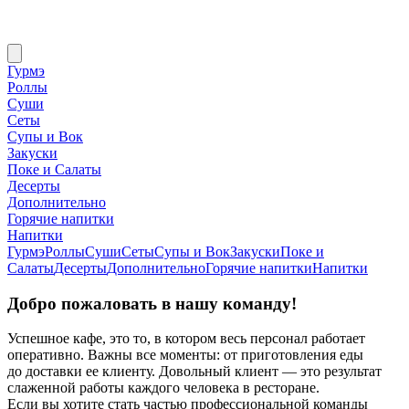
Гурмэ
Роллы
Суши
Сеты
Супы и Вок
Закуски
Поке и Салаты
Десерты
Дополнительно
Горячие напитки
Напитки
Гурмэ
Роллы
Суши
Сеты
Супы и Вок
Закуски
Поке и
Салаты
Десерты
Дополнительно
Горячие напитки
Напитки
Добро пожаловать в нашу команду!
Успешное кафе, это то, в котором весь персонал работает
оперативно. Важны все моменты: от приготовления еды
до доставки ее клиенту. Довольный клиент — это результат
слаженной работы каждого человека в ресторане.
Если вы хотите стать частью профессиональной команды